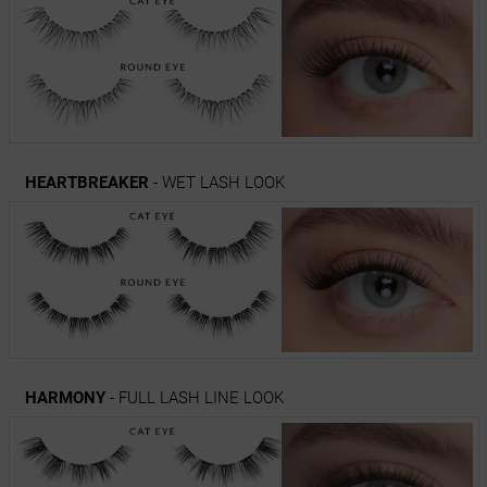
HEARTBREAKER
- WET LASH LOOK
HARMONY
- FULL LASH LINE LOOK