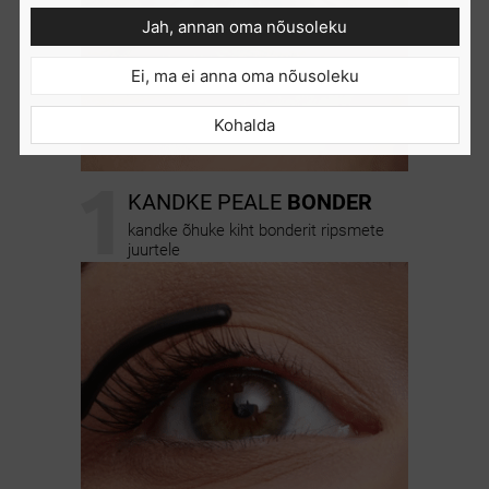
Jah, annan oma nõusoleku
Ei, ma ei anna oma nõusoleku
Kohalda
1
KANDKE PEALE
BONDER
kandke õhuke kiht bonderit ripsmete
juurtele