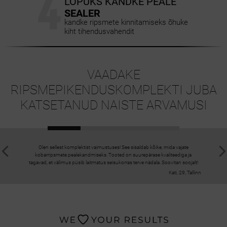
4
LÕPUKS KANDKE PEALE
SEALER
kandke ripsmete kinnitamiseks õhuke
kiht tihendusvahendit
VAADAKE
RIPSMEPIKENDUSKOMPLEKTI JUBA
KATSETANUD NAISTE ARVAMUSI
Olen sellest komplektist vaimustuses! See sisaldab kõike, mida vajate
Selle kom
kobarripsmete pealekandmiseks. Tooted on suurepärase kvaliteediga ja
tooteid val
tagavad, et välimus püsib laitmatus seisukorras terve nädala. Soovitan soojalt!
ja tagab k
Kati, 29, Tallinn