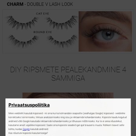
CHARM
- DOUBLE V LASH LOOK
DIY RIPSMETE PEALEKANDMINE 4
SAMMIGA
Privaatsuspoliitika
Meie veebileht kasutab küpsiseid - nii oma kui ka kolmandate osapoolte (sealhulgas Google) küpsiseid - veebilehe
korrektseks toimimiseks, liikluse analüüsimiseks ning sisu ja reklaamide kohandamiseks. Küpsiste kaudu kogutud
andmeid võib Google kasutada reklaamide kohandamiseks ja tõhususe mõõtmiseks. Kui te ei anna nõusolekut,
kasutame ainult vajalikke küpsiseid. Saate oma küpsiste seadeid igal ajal brauseris muuta. Rohkem teavet selle
kohta, kuidas
Google
kasutab andmeid:
Kas nõustute küpsiste kasutamisega?