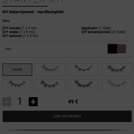
DIY kobarripsmed - stardikomplekt
Sisu:
DIY bonder
(1 x 5 ml)
Applicator
(1 tükk)
DIY sealer
(1 x 5 ml)
DIY kobarripsmed
(36 tükki)
DIY remover
(1 x 5 ml)
Värv:
-
+
49 €
LISA OSTUKORVI