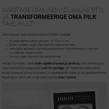
AVASTAGE OMA INDIVIDUAALNE STIIL
JA
TRANSFORMEERIGE OMA PILK
TÄIELIKULT!
Meie koduse ripsmepikenduste komplekt sisaldab:
36 kobarripsmet kolmes pikkuses: 10, 12 ja 14 mm,
bonder ja sealer vajalik kobarripsmete pealekandmiseks,
spetsiaalne aplikaator ripsmete pealekandmise hõlbustamiseks ja ripsmete
kujundamise fikseerimiseks,
remover, tagab ripsmete kiire eemaldamise.
Valides komplekti saate
kõik vajalikud tooted ja tarvikud,
mis võimaldavad
ripsmepikendusi paigaldada
vaid 10 minutiga.
DIY kobarripsmete pakist
piisab olenevalt silma suurusest 4-6 pealekandmiseks ja iga pealekandmine
tagab kauni välimuse, mida saad nautida
kuni 7 päeva.