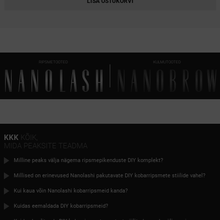
LISA OSTUKORVI
HEARTBREAKER BLACK
HARMONY BLACK
FLIRTY BLACK
RIPSMETOOTED
KULMUTOOTED
FANTASY BLACK
DIVINE BLACK
CLASSY BLACK
CHARM BLACK
INNOCENT BROWN
KKK
KÕIK,
MIDA PEAKSITE TEADMA
HEARTBREAKER BROWN
Milline peaks välja nägema ripsmepikenduste DIY komplekt?
HARMONY BROWN
Millised on erinevused Nanolashi pakutavate DIY kobarripsmete stiilide vahel?
FLIRTY BROWN
Kui kaua võin Nanolashi kobarripsmeid kanda?
FANTASY BROWN
Kuidas eemaldada DIY kobarripsmeid?