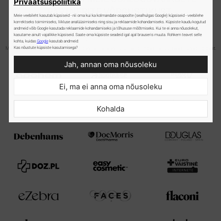
Privaatsuspoliitika
PARTNERITE VÕRGUSTIKUST.
Meie veebileht kasutab küpsiseid - nii oma kui ka kolmandate osapoolte (sealhulgas Google) küpsiseid - veebilehe
korrektseks toimimiseks, liikluse analüüsimiseks ning sisu ja reklaamide kohandamiseks. Küpsiste kaudu kogutud
andmeid võib Google kasutada reklaamide kohandamiseks ja tõhususe mõõtmiseks. Kui te ei anna nõusolekut,
kasutame ainult vajalikke küpsiseid. Saate oma küpsiste seadeid igal ajal brauseris muuta. Rohkem teavet selle
JAEMÜÜGI PARTNERID
kohta, kuidas
Google
kasutab andmeid:
Meie tooteid leiate kosmeetikapoodidest, erinevatest turuplatvormidest ja kuulsatest ilusalongidest.
Kas nõustute küpsiste kasutamisega?
Jah, annan oma nõusoleku
Ei, ma ei anna oma nõusoleku
Kohalda