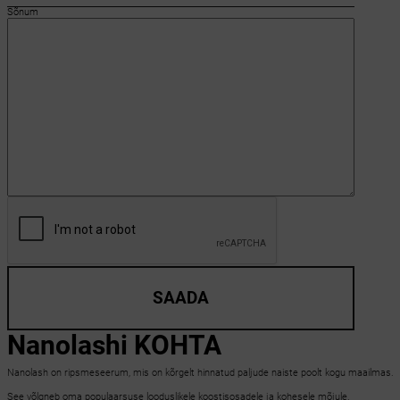
Sõnum
SAADA
Nanolashi KOHTA
Nanolash on ripsmeseerum, mis on kõrgelt hinnatud paljude naiste poolt kogu maailmas.
See võlgneb oma populaarsuse looduslikele koostisosadele ja kohesele mõjule.