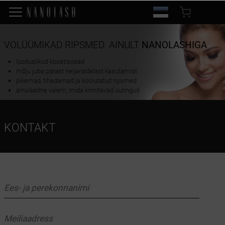
VOLÜÜMIKAD RIPSMED. AINULT
NANOLASHIGA
looduslikud koostisosad
mõju juba pärast neljanädalast kasutamist
pikemad, tihedamad ja koolutatud ripsmed
ainulaadne valem, mida kinnitavad uuringud
KONTAKT