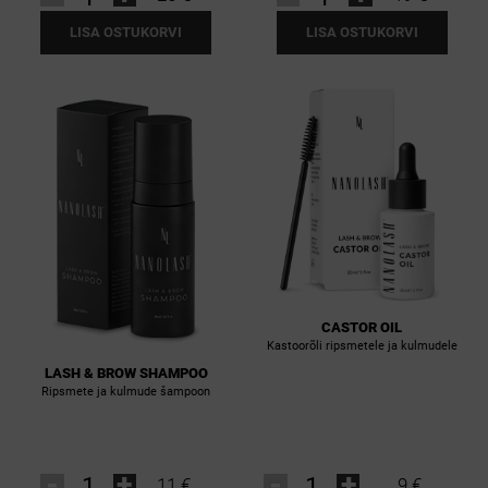
LISA OSTUKORVI
LISA OSTUKORVI
CASTOR OIL
Kastoorõli ripsmetele ja kulmudele
LASH & BROW SHAMPOO
Ripsmete ja kulmude šampoon
-
+
-
+
11 €
9 €