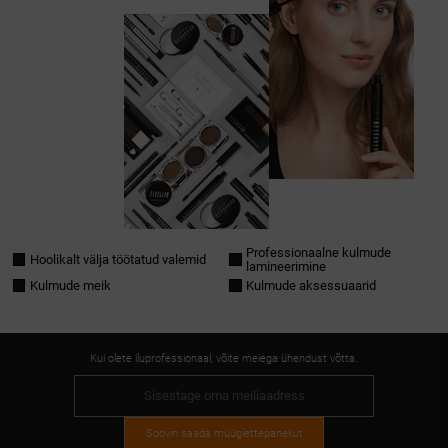
Professionaalne kulmude
Hoolikalt välja töötatud valemid
lamineerimine
Kulmude meik
Kulmude aksessuaarid
Kui olete iluprofessionaal, võite meiega ühendust võtta.
Soovin saada müügiettepanekut