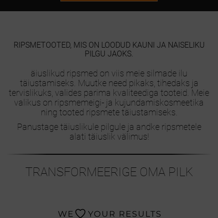
RIPSMETOOTED, MIS ON LOODUD KAUNI JA NAISELIKU
PILGU JAOKS.
äiuslikud ripsmed on viis meie silmade ilu
täiustamiseks. Muutke need pikaks, tihedaks ja
tervislikuks, valides parima kvaliteediga tooteid. Meie
valikus on ripsmemeigi- ja kujundamiskosmeetika
ning tooted ripsmete täiustamiseks.
Panustage täiuslikule pilgule ja andke ripsmetele
alati täiuslik välimus!
TRANSFORMEERIGE OMA PILK