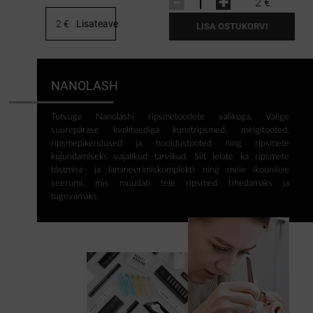
-
+
2 €
2 €
Lisateave
LISA OSTUKORVI
NANOLASH
Tutvuge Nanolashi ripsmetoodete valikuga. Valige
suurepärase kvaliteediga kunstripsmed, meigitooted,
ripsmepikendused ja hooldustooted ning ripsmete
kujundamiseks vajalikud tarvikud. Siit leiate ka ripsmete
tõstmise- ja lamineerimiskomplekti ning meie ikoonilise
seerumi, mis muudab teie ripsmed tihedamaks ja
tugevamaks.