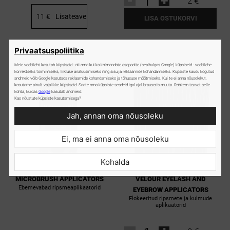
-
+
2 €
11 €
Lisateave
LISA OSTUKORVI
Privaatsuspoliitika
Meie veebileht kasutab küpsiseid - nii oma kui ka kolmandate osapoolte (sealhulgas Google) küpsiseid - veebilehe
korrektseks toimimiseks, liikluse analüüsimiseks ning sisu ja reklaamide kohandamiseks. Küpsiste kaudu kogutud
andmeid võib Google kasutada reklaamide kohandamiseks ja tõhususe mõõtmiseks. Kui te ei anna nõusolekut,
kasutame ainult vajalikke küpsiseid. Saate oma küpsiste seadeid igal ajal brauseris muuta. Rohkem teavet selle
kohta, kuidas
Google
kasutab andmeid:
Kas nõustute küpsiste kasutamisega?
Jah, annan oma nõusoleku
Ei, ma ei anna oma nõusoleku
Kohalda
MICROBRUSH APPLICATORS
VELOUR EYELASH AND
Ebemevabad ripsmeaplikaatorid
EYEBROW APPLICATORS
Flokeeritud ripsmete ja kulmude
aplikaatorid