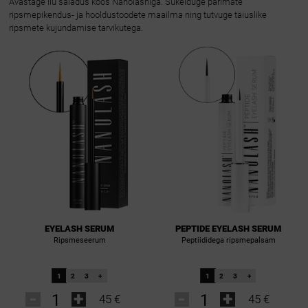
Avastage ilu saladus koos Nanolashiga. Sukelduge parimate
ripsmepikendus- ja hooldustoodete maailma ning tutvuge täiuslike
ripsmete kujundamise tarvikutega.
EYELASH SERUM
PEPTIDE EYELASH SERUM
Ripsmeseerum
Peptiididega ripsmepalsam
1
2
3
+
1
2
3
+
-
+
-
+
45 €
45 €