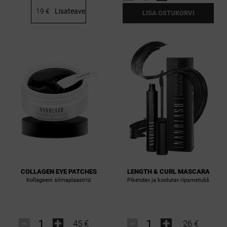
19 €
Lisateave
LISA OSTUKORVI
COLLAGEN EYE PATCHES
LENGTH & CURL MASCARA
Kollageeni silmaplaastrid
Pikendav ja koolutav ripsmetušš
-
+
-
+
45 €
26 €