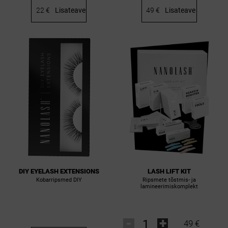
22 €
Lisateave
49 €
Lisateave
LASH LIFT KIT
DIY EYELASH EXTENSIONS
Ripsmete tõstmis- ja
Kobarripsmed DIY
lamineerimiskomplekt
-
+
49 €