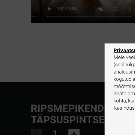
Privaatsu
Meie veeb
(sealhulg
analüüsim
kogutud 
mõõtmisek
Saate oma
kohta, ku
RIPSMEPIKENDUSTE
Kas nõus
TÄPSUSPINTSETID
-
+