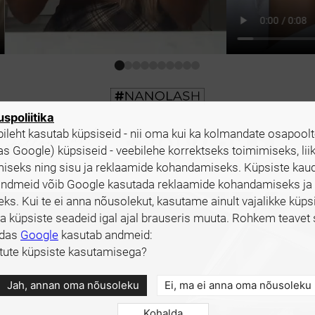
spoliitika
ileht kasutab küpsiseid - nii oma kui ka kolmandate osapool
as Google) küpsiseid - veebilehe korrektseks toimimiseks, lii
iseks ning sisu ja reklaamide kohandamiseks. Küpsiste kau
andmeid võib Google kasutada reklaamide kohandamiseks ja
s. Kui te ei anna nõusolekut, kasutame ainult vajalikke küpsi
 küpsiste seadeid igal ajal brauseris muuta. Rohkem teavet 
idas
Google
kasutab andmeid:
tute küpsiste kasutamisega?
Jah, annan oma nõusoleku
Ei, ma ei anna oma nõusoleku
Kohalda