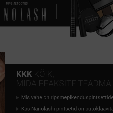
RIPSMETOOTED
KKK
KÕIK,
MIDA PEAKSITE TEADMA
Mis vahe on ripsmepikenduspintsettidel 
Kas Nanolashi pintsetid on autoklaavit