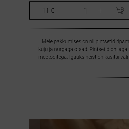
-
+
11 €
Meie pakkumises on nii pintsetid ripsm
kuju ja nurgaga otsad. Pintsetid on jag
meetoditega. Igaüks neist on käsitsi valm