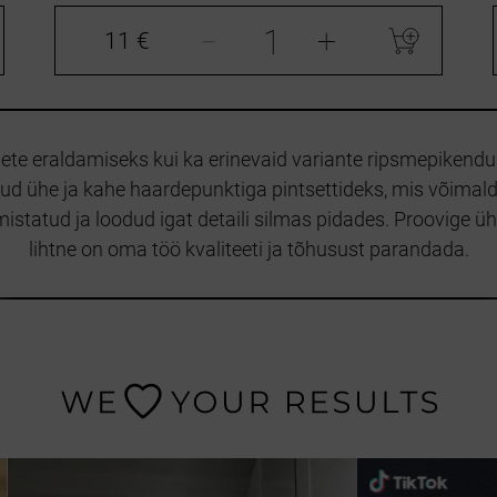
-
+
11 €
ete eraldamiseks kui ka erinevaid variante ripsmepikendus
atud ühe ja kahe haardepunktiga pintsettideks, mis võima
istatud ja loodud igat detaili silmas pidades. Proovige üh
lihtne on oma töö kvaliteeti ja tõhusust parandada.