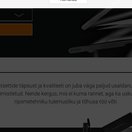
ettide täpsust ja kvaliteeti on juba väga paljud usaldanu
 viimistletud. Nende kergus, mis ei kurna rannet, aga ka 
ripsmetehniku tulemusliku ja tõhusa töö võti.