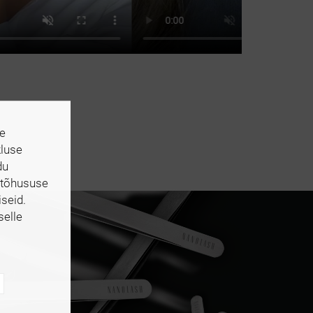
te
kluse
du
 tõhususe
seid.
selle