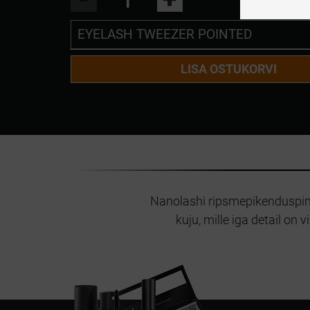
EYELASH TWEEZER POINTED
EYELASH TWEEZER POINTED
LISA OSTUKORVI
EYELASH TWEEZER CURVED
EYELASH TWEEZER L SHAPE
Nanolashi ripsmepikenduspints
kuju, mille iga detail on