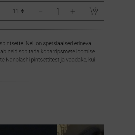
-
+
11 €
pintsette. Neil on spetsiaalsed erineva
ldab neid sobitada kobarripsmete loomise
te Nanolashi pintsettitest ja vaadake, kui