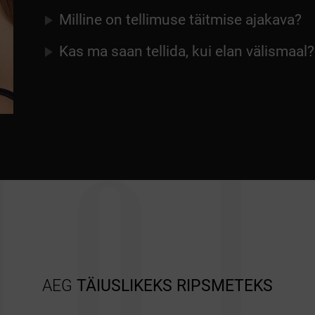
Milline on tellimuse täitmise ajakava?
Kas ma saan tellida, kui elan välismaal?
AEG
TÄIUSLIKEKS RIPSMETEKS