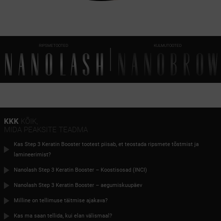
RIPSMETOOTED
KULMUTOOTED
KKK
KÕIK,
MIDA PEAKSITE TEADMA
Kas Step 3 Keratin Booster tootest piisab, et teostada ripsmete tõstmist ja
lamineerimist?
Nanolash Step 3 Keratin Booster – Koostisosad (INCI)
Nanolash Step 3 Keratin Booster – aegumiskuupäev
Milline on tellimuse täitmise ajakava?
Kas ma saan tellida, kui elan välismaal?