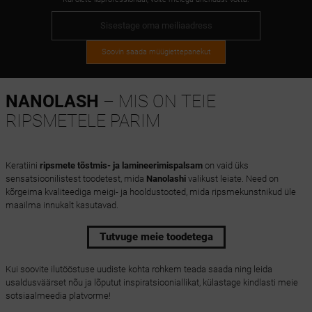
Soovin saada müügiettepanekut
NANOLASH
– MIS ON TEIE
RIPSMETELE PARIM
Keratiini
ripsmete tõstmis- ja lamineerimispalsam
on vaid üks
sensatsioonilistest toodetest, mida
Nanolashi
valikust leiate. Need on
kõrgeima kvaliteediga meigi- ja hooldustooted, mida ripsmekunstnikud üle
maailma innukalt kasutavad.
Tutvuge meie toodetega
Kui soovite ilutööstuse uudiste kohta rohkem teada saada ning leida
usaldusväärset nõu ja lõputut inspiratsiooniallikat, külastage kindlasti meie
sotsiaalmeedia platvorme!