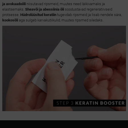
ja avokaadoõli
niisutavad ripsmeid, muutes need läikivamaks ja
elastsemaks.
Sheavõi ja abessiinia õli
soodustavad regeneratiivseid
protsesse.
Hüdrolüüsitud keratiin
tugevdab ripsmeid ja lisab nendele sära,
kookosõli
aga sulgeb karvakutiikulid, muutes ripsmed siledaks.