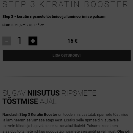
STEP 3 KERATIN BOOSTER
Step 3 - keratin ripsmete tõstmise ja lamineerimise palsam
Sisu:
10 x 0,5 ml / 0,017 fl oz
-
+
16 €
LISA OSTUKORVI
SÜGAV
NIISUTUS
RIPSMETE
TÕSTMISE
AJAL
Nanolash Step 3 Keratin Booster
on toode, mis vastutab ripsmete tõstmise
ja lamineerimise viimase etapi eest. Lisaks selle ripmseid niisutavale
toimele täidab ja tugevdab see ka karvakutiikuleid. Palsami koostises
sisalduv toitainete rohkus soodustab ripsmete seisundit ja välimust.
Oliiviõli