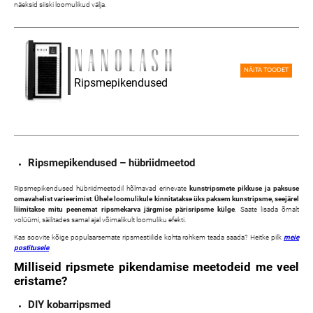
näeksid siiski loomulikud välja.
NÄITA TOODET
Ripsmepikendused
Ripsmepikendused – hübriidmeetod
Ripsmepikendused hübriidmeetodil hõlmavad erinevate
kunstripsmete pikkuse ja paksuse
omavahelist varieerimist
.
Ühele loomulikule kinnitatakse üks paksem kunstripsme, seejärel
liimitakse mitu peenemat ripsmekarva järgmise pärisripsme külge
. Saate lisada õrnalt
volüümi, säilitades samal ajal võimalikult loomuliku efekti.
Kas soovite kõige populaarsemate ripsmestiilide kohta rohkem teada saada? Heitke pilk
meie
postitusele
.
Milliseid ripsmete pikendamise meetodeid me veel
eristame?
DIY kobarripsmed