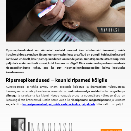
Ripsmepikendustest on viimastel aastatel saanud üks nõutumaid teenuseid, mida
ilusalongides pakutakse. Enamiku ripsmetehnikute graafikud on pungil, kuid paljud naised
kahtlevad endiselt, kas ripsmepikendused on nende jaoks. Kunstripsmete stereotüüp teeb
paljudele meist endiselt muret, kuid kas see on õige? Täna saate teada professionaalsete
ripsmepikenduste
kohta, aga ka DIY ripsmepikendusmeetodite kohta koduseks
kasutamiseks.
Ripsmepikendused – kaunid ripsmed kõigile
Kunstripsmeid ei tohiks ammu enam seostada liialdatud ja dramaatiliste tulemustega.
Kaasaegsed ripsmete pikendamise meetodid on
mitmekesised ja aretatud
sobima
igat tüüpi
silmaga
ja rahuldama iga klienti. Nende vastupidavuse ja suurepärase välimuse tõttu on
ilusalongid täis broneeritud. Lisaks saate valida ka
ribaripsmete, magnetripsmete
ja viimaste
aegade hiti –
kobarripsmete hulgast, mida saab ise kodus paigaldada
. Nii et valikut on palju!