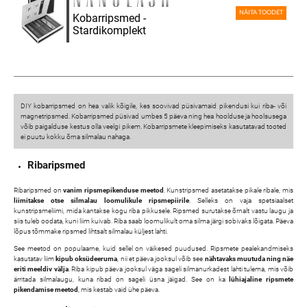
NÄITA TOODET
Kobarripsmed -
Stardikomplekt
DIY kobarripsmed on hea valik kõigile, kes soovivad püsivamaid pikendusi kui riba- või
magnetripsmed. Kobarripsmed püsivad umbes 5 päeva ning hea hoolduse ja hoolsusega
võib paigalduse kestus olla veelgi pikem. Kobarripsmete kleepimiseks kasutatavad tooted
ei puutu kokku õrna silmalau nahaga.
Ribaripsmed
Ribaripsmed on
vanim ripsmepikenduse meetod
. Kunstripsmed asetatakse pikale ribale, mis
liimitakse otse silmalau loomulikule ripsmepiirile
. Selleks on vaja spetsiaalset
kunstripsmeliimi, mida kantakse kogu riba pikkusele. Ripsmed surutakse õrnalt vastu laugu ja
siis tuleb oodata, kuni liim kuivab. Riba saab loomulikult oma silma järgi sobivaks lõigata. Päeva
lõpus tõmmake ripsmed lihtsalt silmalau küljest lahti.
See meetod on populaarne, kuid sellel on väikesed puudused. Ripsmete pealekandmiseks
kasutatav liim
kipub oksüdeeruma
, nii et päeva jooksul võib see
nähtavaks muutuda ning näe
eriti meeldiv välja
. Riba kipub päeva jooksul väga sageli silmanurkadest lahti tulema, mis võib
ärritada silmalaugu, kuna ribad on sageli üsna jäigad. See on ka
lühiajaline ripsmete
pikendamise meetod
, mis kestab vaid ühe päeva.