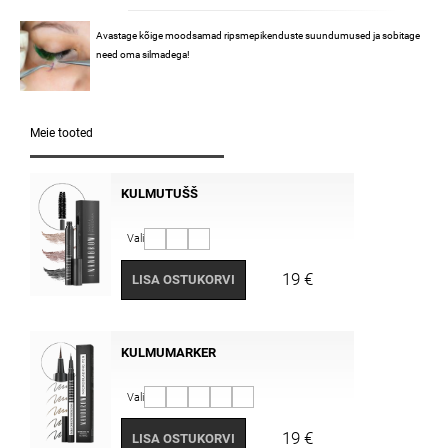
Avastage kõige moodsamad ripsmepikenduste suundumused ja sobitage
need oma silmadega!
Meie tooted
KULMUTUŠŠ
Vali
19 €
LISA OSTUKORVI
KULMUMARKER
Vali
19 €
LISA OSTUKORVI