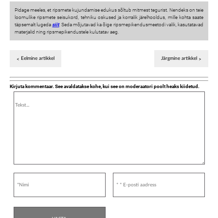
Pidage meeles, et ripsmete kujundamise edukus sõltub mitmest tegurist. Nendeks on teie
loomulike ripsmete seisukord, tehniku oskused ja korralik järelhooldus, mille kohta saate
täpsemalt lugeda
siit
. Seda mõjutavad ka õige ripsmepikendusmeetodi valik, kasutatavad
materjalid ning ripsmepikendustele kulutatav aeg.
Eelmine artikkel
Järgmine artikkel
Kirjuta kommentaar. See avaldatakse kohe, kui see on moderaatori poolt heaks kiidetud.