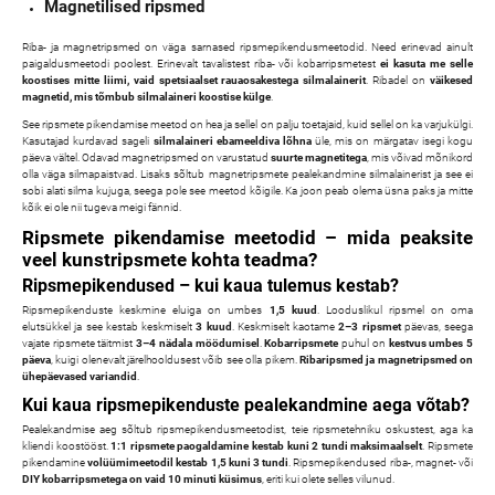
Magnetilised ripsmed
Riba- ja magnetripsmed on väga sarnased ripsmepikendusmeetodid. Need erinevad ainult
paigaldusmeetodi poolest. Erinevalt tavalistest riba- või kobarripsmetest
ei kasuta me selle
koostises mitte liimi, vaid spetsiaalset rauaosakestega silmalainerit
. Ribadel on
väikesed
magnetid, mis tõmbub silmalaineri koostise külge
.
See ripsmete pikendamise meetod on hea ja sellel on palju toetajaid, kuid sellel on ka varjukülgi.
Kasutajad kurdavad sageli
silmalaineri ebameeldiva lõhna
üle, mis on märgatav isegi kogu
päeva vältel. Odavad magnetripsmed on varustatud
suurte magnetitega
, mis võivad mõnikord
olla väga silmapaistvad. Lisaks sõltub magnetripsmete pealekandmine silmalainerist ja see ei
sobi alati silma kujuga, seega pole see meetod kõigile. Ka joon peab olema üsna paks ja mitte
kõik ei ole nii tugeva meigi fännid.
Ripsmete pikendamise meetodid – mida peaksite
veel kunstripsmete kohta teadma?
Ripsmepikendused – kui kaua tulemus kestab?
Ripsmepikenduste keskmine eluiga on umbes
1,5 kuud
. Looduslikul ripsmel on oma
elutsükkel ja see kestab keskmiselt
3 kuud
. Keskmiselt kaotame
2–3 ripsmet
päevas, seega
vajate ripsmete täitmist
3–4 nädala möödumisel
.
Kobarripsmete
puhul on
kestvus umbes 5
päeva
, kuigi olenevalt järelhooldusest võib see olla pikem.
Ribaripsmed ja magnetripsmed on
ühepäevased variandid
.
Kui kaua ripsmepikenduste pealekandmine aega võtab?
Pealekandmise aeg sõltub ripsmepikendusmeetodist, teie ripsmetehniku oskustest, aga ka
kliendi koostööst.
1:1 ripsmete paogaldamine kestab kuni 2 tundi maksimaalselt
. Ripsmete
pikendamine
volüümimeetodil
kestab 1,5 kuni 3 tundi
. Ripsmepikendused riba-, magnet- või
DIY kobarripsmetega on vaid 10 minuti küsimus
, eriti kui olete selles vilunud.