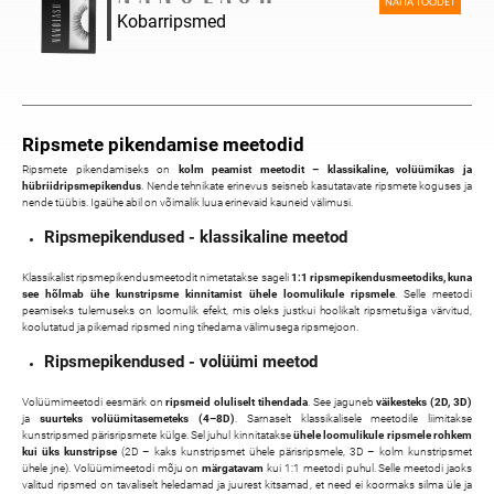
NÄITA TOODET
Kobarripsmed
Ripsmete pikendamise meetodid
Ripsmete pikendamiseks on
kolm peamist meetodit – klassikaline, volüümikas ja
hübriidripsmepikendus
. Nende tehnikate erinevus seisneb kasutatavate ripsmete koguses ja
nende tüübis. Igaühe abil on võimalik luua erinevaid kauneid välimusi.
Ripsmepikendused - klassikaline meetod
Klassikalist ripsmepikendusmeetodit nimetatakse sageli
1:1 ripsmepikendusmeetodiks, kuna
see hõlmab ühe kunstripsme kinnitamist ühele loomulikule ripsmele
. Selle meetodi
peamiseks tulemuseks on loomulik efekt, mis oleks justkui hoolikalt ripsmetušiga värvitud,
koolutatud ja pikemad ripsmed ning tihedama välimusega ripsmejoon.
Ripsmepikendused - volüümi meetod
Volüümimeetodi eesmärk on
ripsmeid oluliselt tihendada
. See jaguneb
väikesteks (2D, 3D)
ja
suurteks volüümitasemeteks (4–8D)
. Sarnaselt klassikalisele meetodile liimitakse
kunstripsmed pärisripsmete külge. Sel juhul kinnitatakse
ühele loomulikule ripsmele rohkem
kui üks kunstripse
(2D – kaks kunstripsmet ühele pärisripsmele, 3D – kolm kunstripsmet
ühele jne). Volüümimeetodi mõju on
märgatavam
kui 1:1 meetodi puhul. Selle meetodi jaoks
valitud ripsmed on tavaliselt heledamad ja juurest kitsamad, et need ei koormaks silma üle ja