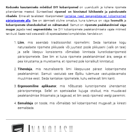
Koduseks kasutamiseks mõeldud DIY kobarripsmed
on uuenduslik ja kohene ripsmete
pikendamise meetod. Sünteetilised
ripsmed on kinnitatud lühikestele ja painduvatele
ribadele
. Erinevalt tavalistest ribaripsmetest
kantakse need isepaigaldatavad kobarripsmed
pärisripsmete alla
. See on äärmiselt oluline omadus, kuna tulemus on väga
loomulik
ja
kobarripsmete ühenduskohad on nähtamatud
. Samuti on
ripsmete pealekandmisel väga
mugav
jagada need
segmentideks
. Ise DIY kobarripsmete pealekandmiseks vajate mitmeid
tarvikuid. Saate neid osta eraldi või spetsiaalsetes komplektides. Nendeks on:
Liim
, mis asendab traditsioonilist ripsmeliimi. Seda kantakse kogu
naturaalsete ripsmete pikkusele või juurtest poole pikkuseni (valik on teie)
ja selle kleepuv konsistents võimaldab kinnitada kunstkobarripsmeid
pärisripsmetele. See liim ei kuiva ripsmete pealekandmisel ära, seega ei
pea kiirustama ja muretsema, et ripsmed pole korralikult kinnitatud.
Tihendaja
, mis neutraliseerib liimi kleepuvuse pärast kobarripsmete
pealekandmist. Samuti vastutab see lõpliku tulemuse vastupidavamaks
muutmise eest. Seda kantakse ripsmetele, kuhu eelnevalt liimi kanti.
Ergonoomiline aplikaator
, mis hõlbustab kunstripsmete ühendamist
pärisripsmetega. Sellel on spetsiaalse kujuga otsikud, mis muudavad
pealekandmise lihtsamaks ja tagavad, et liim seob ripsmeid veelgi paremini.
Eemaldaja
on toode, mis võimaldab teil kobarripsmed mugavalt ja kiiresti
eemaldada.