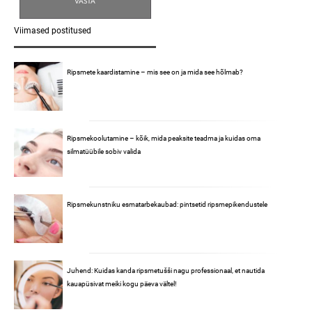
Viimased postitused
Ripsmete kaardistamine – mis see on ja mida see hõlmab?
Ripsmekoolutamine – kõik, mida peaksite teadma ja kuidas oma
silmatüübile sobiv valida
Ripsmekunstniku esmatarbekaubad: pintsetid ripsmepikendustele
Juhend: Kuidas kanda ripsmetušši nagu professionaal, et nautida
kauapüsivat meiki kogu päeva vältel!