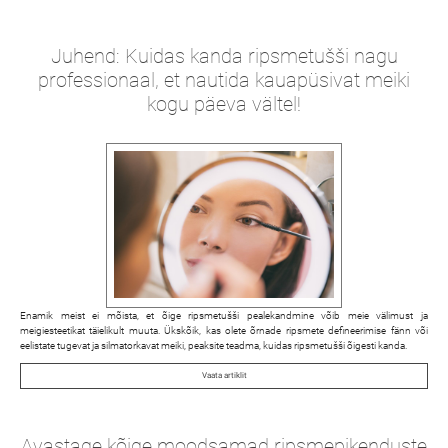
Juhend: Kuidas kanda ripsmetušši nagu
professionaal, et nautida kauapüsivat meiki
kogu päeva vältel!
Enamik meist ei mõista, et õige ripsmetušši pealekandmine võib meie välimust ja
meigiesteetikat täielikult muuta. Ükskõik, kas olete õrnade ripsmete defineerimise fänn või
eelistate tugevat ja silmatorkavat meiki, peaksite teadma, kuidas ripsmetušši õigesti kanda.
Vaata artiklit
Avastage kõige moodsamad ripsmepikenduste