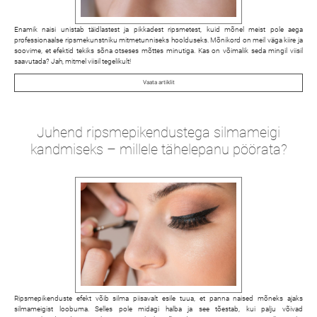
Enamik naisi unistab täidlastest ja pikkadest ripsmetest, kuid mõnel meist pole aega
professionaalse ripsmekunstniku mitmetunniseks hoolduseks. Mõnikord on meil väga kiire ja
soovime, et efektid tekiks sõna otseses mõttes minutiga. Kas on võimalik seda mingil viisil
saavutada? Jah, mitmel viisil tegelikult!
Vaata artiklit
Juhend ripsmepikendustega silmameigi
kandmiseks – millele tähelepanu pöörata?
Ripsmepikenduste efekt võib silma piisavalt esile tuua, et panna naised mõneks ajaks
silmameigist loobuma. Selles pole midagi halba ja see tõestab, kui palju võivad