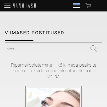
VIIMASED POSTITUSED
Ripsmekoolutamine – kõik, mida peaksite
teadma ja kuidas oma silmatüübile sobiv
valida