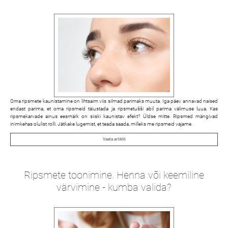
Oma ripsmete kaunistamine on lihtsaim viis silmad parimaks muuta. Iga päev annavad naised
endast parima, et oma ripsmeid täiustada ja ripsmetušši abil parima välimuse luua. Kas
ripsmekarvade ainus eesmärk on siiski kaunistav efekt? Üldse mitte. Ripsmed mängivad
inimkehas olulist rolli. Jätkake lugemist, et teada saada, milleks me ripsmeid vajame.
Vaata artiklit
Ripsmete toonimine. Henna või keemiline
värvimine - kumba valida?