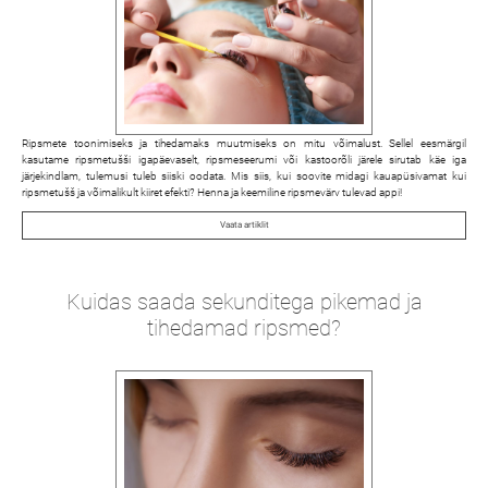
Ripsmete toonimiseks ja tihedamaks muutmiseks on mitu võimalust. Sellel eesmärgil
kasutame ripsmetušši igapäevaselt, ripsmeseerumi või kastoorõli järele sirutab käe iga
järjekindlam, tulemusi tuleb siiski oodata. Mis siis, kui soovite midagi kauapüsivamat kui
ripsmetušš ja võimalikult kiiret efekti? Henna ja keemiline ripsmevärv tulevad appi!
Vaata artiklit
Kuidas saada sekunditega pikemad ja
tihedamad ripsmed?