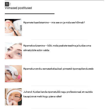
1
2
Viimased postitused
Ripsmete kaardistamine – mis see on ja mida see hõlmab?
Ripsmekoolutamine – kõik, mida peaksite teadma ja kuidas oma
silmatüübile sobiv valida
Ripsmekunstniku esmatarbekaubad: pintsetid ripsmepikendustele
Juhend: Kuidas kanda ripsmetušši nagu professionaal, et nautida
kauapüsivat meiki kogu päeva vältel!