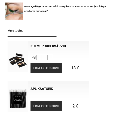
Avastage kõige moodsamad ripsmepikenduste suundumused ja sobitage
need oma silmadega!
Meie tooted
KULMUPUUDERVÄRVID
Vali
13 €
LISA OSTUKORVI
APLIKAATORID
2 €
LISA OSTUKORVI