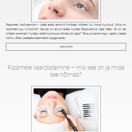
Ripsmete koolutamine – olete seda terminit kindlasti rohkem kui korra kuulnud. Miks on
ripsmete kuju nii oluline? Kas asi on ainult selles, kuidas lõpptulemus välja näeb, või on asi
milleski enamas? Kuidas valida koolutust silmatüübi järgi? Täna püüame kogu vajaliku teabe
kokku võtta. Lisateabe saamiseks lugege edasi.
Vaata artiklit
Ripsmete kaardistamine – mis see on ja mida
see hõlmab?