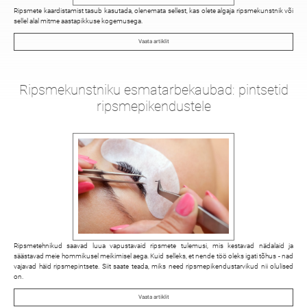
Ripsmete kaardistamist tasub kasutada, olenemata sellest, kas olete algaja ripsmekunstnik või
sellel alal mitme aastapikkuse kogemusega.
Vaata artiklit
Ripsmekunstniku esmatarbekaubad: pintsetid
ripsmepikendustele
Ripsmetehnikud saavad luua vapustavaid ripsmete tulemusi, mis kestavad nädalaid ja
säästavad meie hommikusel meikimisel aega. Kuid selleks, et nende töö oleks igati tõhus - nad
vajavad häid ripsmepintsete. Siit saate teada, miks need ripsmepikendustarvikud nii olulised
on.
Vaata artiklit