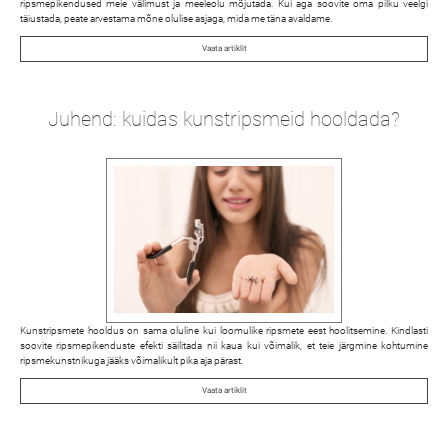
ripsmepikendused meie välimust ja meeleolu mõjutada. Kui aga soovite oma pilku veelgi
täiustada, peate arvestama mõne olulise asjaga, mida me täna avaldame.
Vaata artiklit
Juhend: kuidas kunstripsmeid hooldada?
Kunstripsmete hooldus on sama oluline kui loomulike ripsmete eest hoolitsemine. Kindlasti
soovite ripsmepikenduste efekti säilitada nii kaua kui võimalik, et teie järgmine kohtumine
ripsmekunstnikuga jääks võimalikult pika aja pärast.
Vaata artiklit